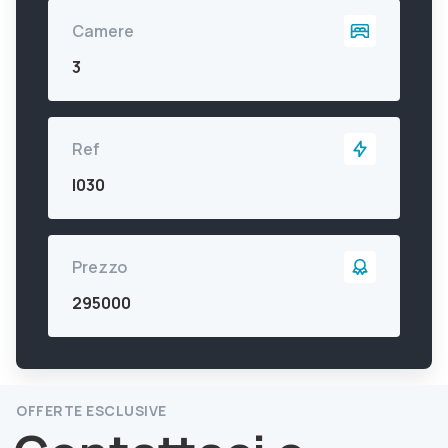
Camere
3
Ref
I030
Prezzo
295000
OFFERTE ESCLUSIVE