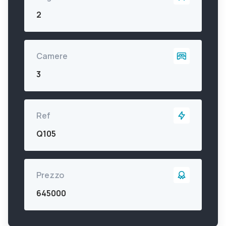
2
Camere
3
Ref
Q105
Prezzo
645000