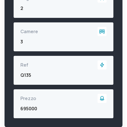
2
Camere
3
Ref
Q135
Prezzo
695000