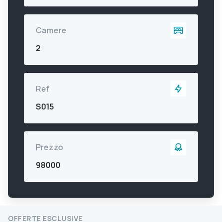
Camere
2
Ref
S015
Prezzo
98000
OFFERTE ESCLUSIVE