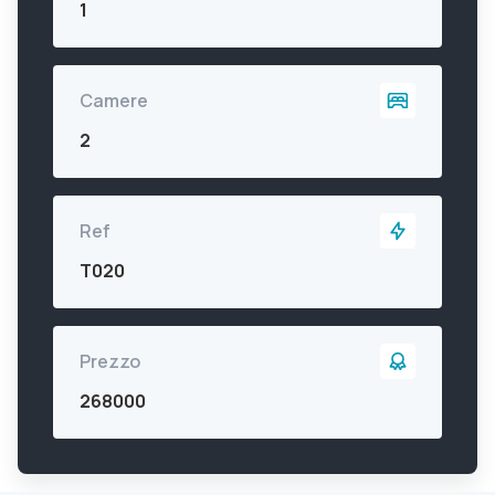
1
Camere
2
Ref
T020
Prezzo
268000