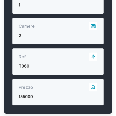
1
Camere
2
Ref
T060
Prezzo
155000