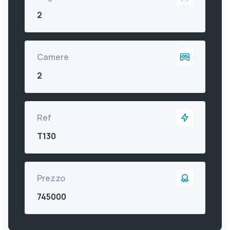
2
Camere
2
Ref
T130
Prezzo
745000