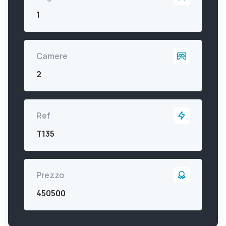
1
Camere
2
Ref
T135
Prezzo
450500